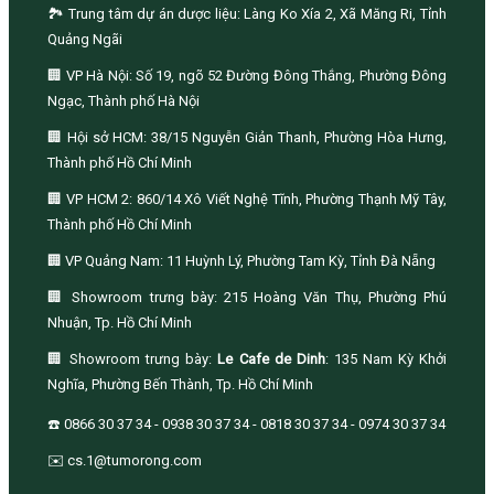
🏞️ Trung tâm dự án dược liệu: Làng Ko Xía 2, Xã Măng Ri, Tỉnh
Quảng Ngãi
🏢 VP Hà Nội: Số 19, ngõ 52 Đường Đông Thắng, Phường Đông
Ngạc, Thành phố Hà Nội
🏢 Hội sở HCM: 38/15 Nguyễn Giản Thanh, Phường Hòa Hưng,
Thành phố Hồ Chí Minh
🏢 VP HCM 2: 860/14 Xô Viết Nghệ Tĩnh, Phường Thạnh Mỹ Tây,
Thành phố Hồ Chí Minh
🏢 VP Quảng Nam: 11 Huỳnh Lý, Phường Tam Kỳ, Tỉnh Đà Nẵng
🏢 Showroom trưng bày: 215 Hoàng Văn Thụ, Phường Phú
Nhuận, Tp. Hồ Chí Minh
🏢 Showroom trưng bày:
Le Cafe de Dinh
: 135 Nam Kỳ Khởi
Nghĩa, Phường Bến Thành, Tp. Hồ Chí Minh
☎️ 0866 30 37 34 - 0938 30 37 34 - 0818 30 37 34 - 0974 30 37 34
✉️ cs.1@tumorong.com