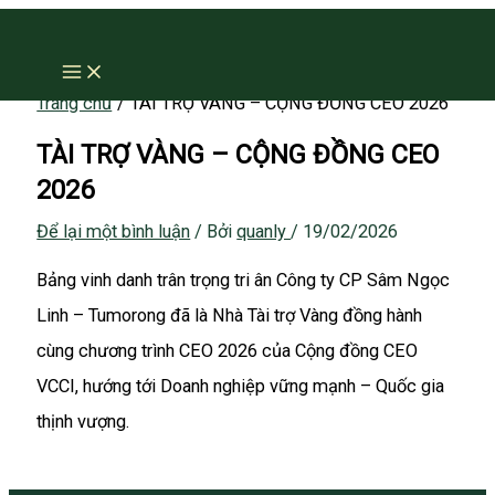
Nhảy
tới
nội
Trang chủ
TÀI TRỢ VÀNG – CỘNG ĐỒNG CEO 2026
dung
TÀI TRỢ VÀNG – CỘNG ĐỒNG CEO
2026
Để lại một bình luận
/ Bởi
quanly
/
19/02/2026
Bảng vinh danh trân trọng tri ân Công ty CP Sâm Ngọc
Linh – Tumorong đã là Nhà Tài trợ Vàng đồng hành
cùng chương trình CEO 2026 của Cộng đồng CEO
VCCI, hướng tới Doanh nghiệp vững mạnh – Quốc gia
thịnh vượng.