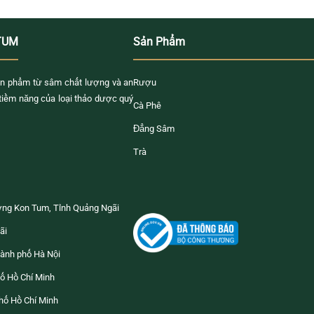
TUM
Sản Phẩm
n phẩm từ sâm chất lượng và an
Rượu
 tiềm năng của loại thảo dược quý
Cà Phê
Đẳng Sâm
Trà
ờng Kon Tum, Tỉnh Quảng Ngãi
ãi
ành phố Hà Nội
ố Hồ Chí Minh
hố Hồ Chí Minh