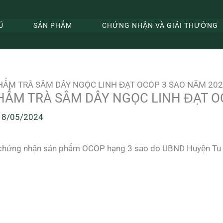
Ủ
SẢN PHẨM
CHỨNG NHẬN VÀ GIẢI THƯỞNG
ẨM TRÀ SÂM DÂY NGỌC LINH ĐẠT OCOP 3 SAO NĂM 202
ẨM TRÀ SÂM DÂY NGỌC LINH ĐẠT O
18/05/2024
t chứng nhận sản phẩm OCOP hạng 3 sao do UBND Huyện Tu