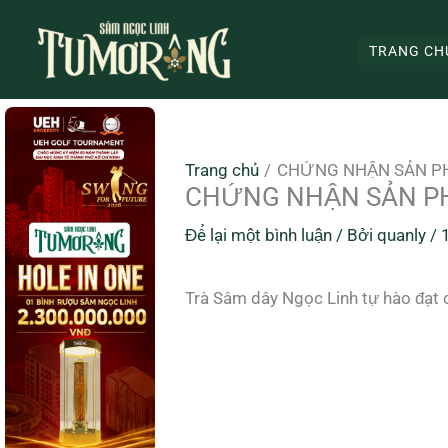
Nhảy
tới
TRANG CH
nội
dung
Trang chủ
CHỨNG NHẬN SẢN PH
CHỨNG NHẬN SẢN PH
Để lại một bình luận
/ Bởi
quanly
/
Trà Sâm dây Ngọc Linh tự hào đạ