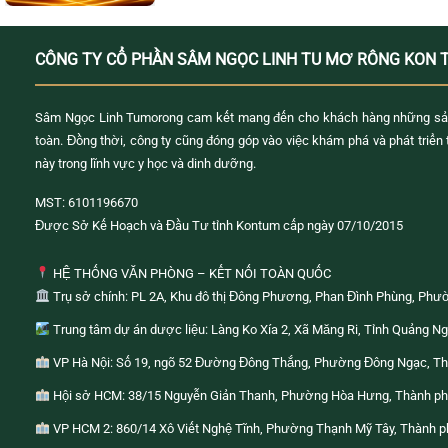
CÔNG TY CỔ PHẦN SÂM NGỌC LINH TU MƠ RÔNG KON 
Sâm Ngọc Linh Tumorong cam kết mang đến cho khách hàng những sả
toàn. Đồng thời, công ty cũng đóng góp vào việc khám phá và phát triển
này trong lĩnh vực y học và dinh dưỡng.
MST: 6101196670
Được Sở Kế Hoạch và Đầu Tư tỉnh Kontum cấp ngày 07/10/2015
HỆ THỐNG VĂN PHÒNG – KẾT NỐI TOÀN QUỐC
Trụ sở chính: PL 2A, Khu đô thị Đông Phương, Phan Đình Phùng, Phư
Trung tâm dự án dược liệu: Làng Ko Xía 2, Xã Măng Ri, Tỉnh Quảng Ng
VP Hà Nội: Số 19, ngõ 52 Đường Đông Thắng, Phường Đông Ngạc, Th
Hội sở HCM: 38/15 Nguyễn Giản Thanh, Phường Hòa Hưng, Thành ph
VP HCM 2: 860/14 Xô Viết Nghệ Tĩnh, Phường Thạnh Mỹ Tây, Thành p