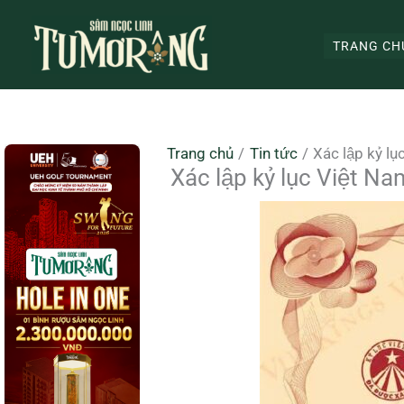
Nhảy
tới
TRANG CH
nội
dung
Trang chủ
Tin tức
Xác lập kỷ l
Xác lập kỷ lục Việt N