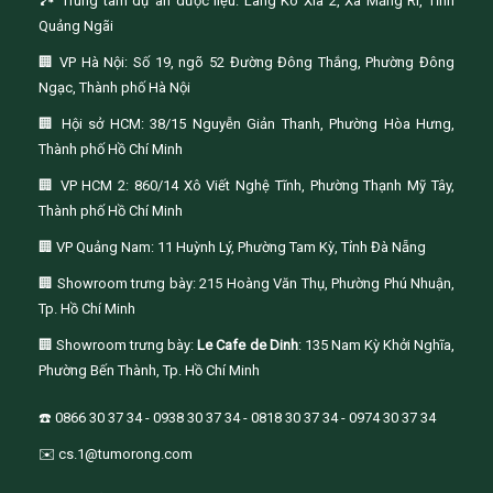
🏞️ Trung tâm dự án dược liệu: Làng Ko Xía 2, Xã Măng Ri, Tỉnh
Quảng Ngãi
🏢 VP Hà Nội: Số 19, ngõ 52 Đường Đông Thắng, Phường Đông
Ngạc, Thành phố Hà Nội
🏢 Hội sở HCM: 38/15 Nguyễn Giản Thanh, Phường Hòa Hưng,
Thành phố Hồ Chí Minh
🏢 VP HCM 2: 860/14 Xô Viết Nghệ Tĩnh, Phường Thạnh Mỹ Tây,
Thành phố Hồ Chí Minh
🏢 VP Quảng Nam: 11 Huỳnh Lý, Phường Tam Kỳ, Tỉnh Đà Nẵng
🏢 Showroom trưng bày: 215 Hoàng Văn Thụ, Phường Phú Nhuận,
Tp. Hồ Chí Minh
🏢 Showroom trưng bày:
Le Cafe de Dinh
: 135 Nam Kỳ Khởi Nghĩa,
Phường Bến Thành, Tp. Hồ Chí Minh
☎️ 0866 30 37 34 - 0938 30 37 34 - 0818 30 37 34 - 0974 30 37 34
✉️ cs.1@tumorong.com