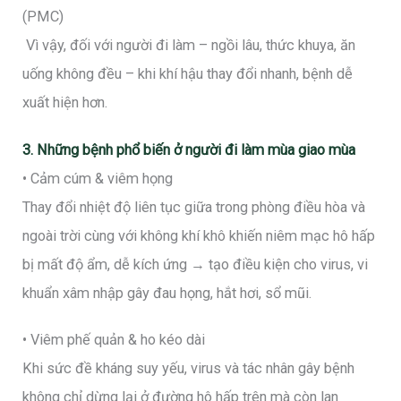
(PMC)
Vì vậy, đối với người đi làm – ngồi lâu, thức khuya, ăn
uống không đều – khi khí hậu thay đổi nhanh, bệnh dễ
xuất hiện hơn.
3. Những bệnh phổ biến ở người đi làm mùa giao mùa
• Cảm cúm & viêm họng
Thay đổi nhiệt độ liên tục giữa trong phòng điều hòa và
ngoài trời cùng với không khí khô khiến niêm mạc hô hấp
bị mất độ ẩm, dễ kích ứng → tạo điều kiện cho virus, vi
khuẩn xâm nhập gây đau họng, hắt hơi, sổ mũi.
• Viêm phế quản & ho kéo dài
Khi sức đề kháng suy yếu, virus và tác nhân gây bệnh
không chỉ dừng lại ở đường hô hấp trên mà còn lan