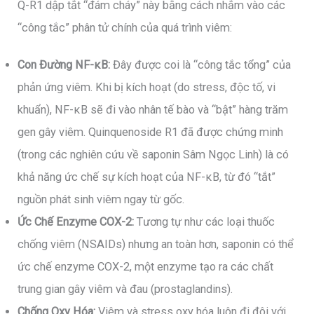
Q-R1 dập tắt “đám cháy” này bằng cách nhắm vào các
“công tắc” phân tử chính của quá trình viêm:
Con Đường NF-κB:
Đây được coi là “công tắc tổng” của
phản ứng viêm. Khi bị kích hoạt (do stress, độc tố, vi
khuẩn), NF-κB sẽ đi vào nhân tế bào và “bật” hàng trăm
gen gây viêm. Quinquenoside R1 đã được chứng minh
(trong các nghiên cứu về saponin Sâm Ngọc Linh) là có
khả năng ức chế sự kích hoạt của NF-κB, từ đó “tắt”
nguồn phát sinh viêm ngay từ gốc.
Ức Chế Enzyme COX-2:
Tương tự như các loại thuốc
chống viêm (NSAIDs) nhưng an toàn hơn, saponin có thể
ức chế enzyme COX-2, một enzyme tạo ra các chất
trung gian gây viêm và đau (prostaglandins).
Chống Oxy Hóa:
Viêm và stress oxy hóa luôn đi đôi với