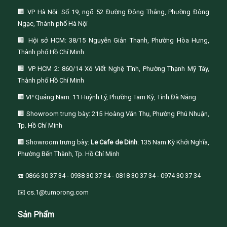
🏢 VP Hà Nội: Số 19, ngõ 52 Đường Đông Thắng, Phường Đông
Ngạc, Thành phố Hà Nội
🏢 Hội sở HCM: 38/15 Nguyễn Giản Thanh, Phường Hòa Hưng,
Thành phố Hồ Chí Minh
🏢 VP HCM 2: 860/14 Xô Viết Nghệ Tĩnh, Phường Thạnh Mỹ Tây,
Thành phố Hồ Chí Minh
🏢 VP Quảng Nam: 11 Huỳnh Lý, Phường Tam Kỳ, Tỉnh Đà Nẵng
🏢 Showroom trưng bày: 215 Hoàng Văn Thụ, Phường Phú Nhuận,
Tp. Hồ Chí Minh
🏢 Showroom trưng bày:
Le Cafe de Dinh
: 135 Nam Kỳ Khởi Nghĩa,
Phường Bến Thành, Tp. Hồ Chí Minh
☎️ 0866 30 37 34 - 0938 30 37 34 - 0818 30 37 34 - 0974 30 37 34
✉️ cs.1@tumorong.com
Sản Phẩm