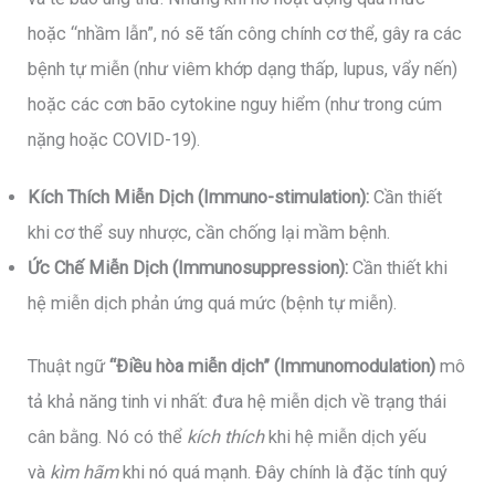
hoặc “nhầm lẫn”, nó sẽ tấn công chính cơ thể, gây ra các
bệnh tự miễn (như viêm khớp dạng thấp, lupus, vẩy nến)
hoặc các cơn bão cytokine nguy hiểm (như trong cúm
nặng hoặc COVID-19).
Kích Thích Miễn Dịch (Immuno-stimulation):
Cần thiết
khi cơ thể suy nhược, cần chống lại mầm bệnh.
Ức Chế Miễn Dịch (Immunosuppression):
Cần thiết khi
hệ miễn dịch phản ứng quá mức (bệnh tự miễn).
Thuật ngữ
“Điều hòa miễn dịch” (Immunomodulation)
mô
tả khả năng tinh vi nhất: đưa hệ miễn dịch về trạng thái
cân bằng. Nó có thể
kích thích
khi hệ miễn dịch yếu
và
kìm hãm
khi nó quá mạnh. Đây chính là đặc tính quý