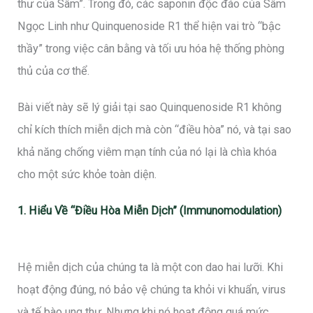
thư của Sâm”. Trong đó, các saponin độc đáo của Sâm
Ngọc Linh như Quinquenoside R1 thể hiện vai trò “bậc
thầy” trong việc cân bằng và tối ưu hóa hệ thống phòng
thủ của cơ thể.
Bài viết này sẽ lý giải tại sao Quinquenoside R1 không
chỉ kích thích miễn dịch mà còn “điều hòa” nó, và tại sao
khả năng chống viêm mạn tính của nó lại là chìa khóa
cho một sức khỏe toàn diện.
1. Hiểu Về “Điều Hòa Miễn Dịch” (Immunomodulation)
Hệ miễn dịch của chúng ta là một con dao hai lưỡi. Khi
hoạt động đúng, nó bảo vệ chúng ta khỏi vi khuẩn, virus
và tế bào ung thư. Nhưng khi nó hoạt động quá mức