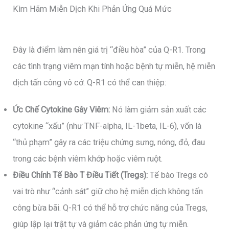
Kìm Hãm Miễn Dịch Khi Phản Ứng Quá Mức
Đây là điểm làm nên giá trị “điều hòa” của Q-R1. Trong
các tình trạng viêm mạn tính hoặc bệnh tự miễn, hệ miễn
dịch tấn công vô cớ. Q-R1 có thể can thiệp:
Ức Chế Cytokine Gây Viêm:
Nó làm giảm sản xuất các
cytokine “xấu” (như TNF-alpha, IL-1beta, IL-6), vốn là
“thủ phạm” gây ra các triệu chứng sưng, nóng, đỏ, đau
trong các bệnh viêm khớp hoặc viêm ruột.
Điều Chỉnh Tế Bào T Điều Tiết (Tregs):
Tế bào Tregs có
vai trò như “cảnh sát” giữ cho hệ miễn dịch không tấn
công bừa bãi. Q-R1 có thể hỗ trợ chức năng của Tregs,
giúp lập lại trật tự và giảm các phản ứng tự miễn.