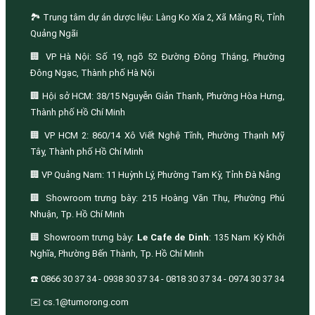
🏞️ Trung tâm dự án dược liệu: Làng Ko Xía 2, Xã Măng Ri, Tỉnh
Quảng Ngãi
🏢 VP Hà Nội: Số 19, ngõ 52 Đường Đông Thắng, Phường
Đông Ngạc, Thành phố Hà Nội
🏢 Hội sở HCM: 38/15 Nguyễn Giản Thanh, Phường Hòa Hưng,
Thành phố Hồ Chí Minh
🏢 VP HCM 2: 860/14 Xô Viết Nghệ Tĩnh, Phường Thạnh Mỹ
Tây, Thành phố Hồ Chí Minh
🏢 VP Quảng Nam: 11 Huỳnh Lý, Phường Tam Kỳ, Tỉnh Đà Nẵng
🏢 Showroom trưng bày: 215 Hoàng Văn Thụ, Phường Phú
Nhuận, Tp. Hồ Chí Minh
🏢 Showroom trưng bày:
Le Cafe de Dinh
: 135 Nam Kỳ Khởi
Nghĩa, Phường Bến Thành, Tp. Hồ Chí Minh
☎️ 0866 30 37 34 - 0938 30 37 34 - 0818 30 37 34 - 0974 30 37 34
✉️ cs.1@tumorong.com