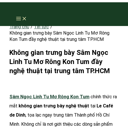
Nhảy
tới
nội
Trang chủ
Tin tức
Không gian trưng bày Sâm Ngọc Linh Tu Mơ Rông
dung
Kon Tum đầy nghệ thuật tại trung tâm TP.HCM
Không gian trưng bày Sâm Ngọc
Linh Tu Mơ Rông Kon Tum đầy
nghệ thuật tại trung tâm TP.HCM
Sâm Ngọc Linh Tu Mơ Rông Kon Tum
chính thức ra
mắt
không gian trưng bày nghệ thuật
tại
Le Café
de Dinh
, tọa lạc ngay trung tâm Thành phố Hồ Chí
Minh. Không chỉ là nơi giới thiệu các dòng sản phẩm