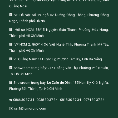
🏞️ Trung tâm dự án dược liệu: Làng Ko Xía 2, Xã Măng Ri, Tỉnh
Quảng Ngãi
🏢 VP Hà Nội: Số 19, ngõ 52 Đường Đông Thắng, Phường Đông
Ngạc, Thành phố Hà Nội
🏢 Hội sở HCM: 38/15 Nguyễn Giản Thanh, Phường Hòa Hưng,
Thành phố Hồ Chí Minh
🏢 VP HCM 2: 860/14 Xô Viết Nghệ Tĩnh, Phường Thạnh Mỹ Tây,
Thành phố Hồ Chí Minh
🏢 VP Quảng Nam: 11 Huỳnh Lý, Phường Tam Kỳ, Tỉnh Đà Nẵng
🏢 Showroom trưng bày: 215 Hoàng Văn Thụ, Phường Phú Nhuận,
Tp. Hồ Chí Minh
🏢 Showroom trưng bày:
Le Cafe de Dinh
: 135 Nam Kỳ Khởi Nghĩa,
Phường Bến Thành, Tp. Hồ Chí Minh
☎️ 0866 30 37 34 - 0938 30 37 34 - 0818 30 37 34 - 0974 30 37 34
✉️ cs.1@tumorong.com