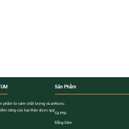
TUM
Sản Phẩm
n phẩm từ sâm chất lượng và an
Rượu
 tiềm năng của loại thảo dược quý
Cà Phê
Đẳng Sâm