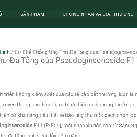
Ủ
SẢN PHẨM
CHỨNG NHẬN VÀ GIẢI THƯỞNG
Linh
Cơ Chế Chống Ung Thư Đa Tầng của Pseudoginsenos
ư Đa Tầng của Pseudoginsenoside F1
t triển không kiểm soát của các tế bào bất thường, luôn là 
 truyền thống như hóa trị, xạ trị dù hiệu quả nhưng thường đ
hiên có khả năng tiêu diệt tế bào ung thư một cách chọn lọc 
oginsenoside F11 (P-F11)
, một saponin độc đáo từ Sâm Ng
ư đa tầng, tinh vi và đầy tiềm năng.