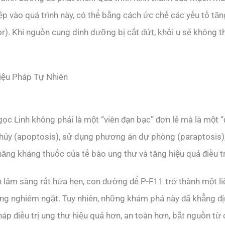
iệp vào quá trình này, có thể bằng cách ức chế các yếu tố 
r). Khi nguồn cung dinh dưỡng bị cắt đứt, khối u sẽ không th
Liệu Pháp Tự Nhiên
 Linh không phải là một “viên đạn bạc” đơn lẻ mà là một “đ
ự hủy (apoptosis), sử dụng phương án dự phòng (paraptosis)
ăng kháng thuốc của tế bào ung thư và tăng hiệu quả điều tr
n lâm sàng rất hứa hẹn, con đường để P-F11 trở thành một l
ng nghiêm ngặt. Tuy nhiên, những khám phá này đã khẳng địn
p điều trị ung thư hiệu quả hơn, an toàn hơn, bắt nguồn từ 