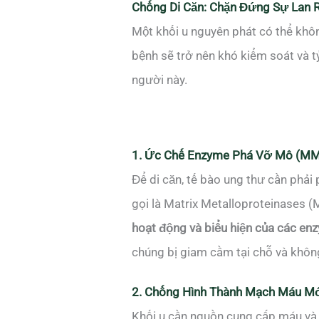
Chống Di Căn: Chặn Đứng Sự Lan 
Một khối u nguyên phát có thể khôn
bệnh sẽ trở nên khó kiểm soát và t
người này.
1. Ức Chế Enzyme Phá Vỡ Mô (M
Để di căn, tế bào ung thư cần phải
gọi là Matrix Metalloproteinases 
hoạt động và biểu hiện của các 
chúng bị giam cầm tại chỗ và khôn
2. Chống Hình Thành Mạch Máu Mới
Khối u cần nguồn cung cấp máu và d