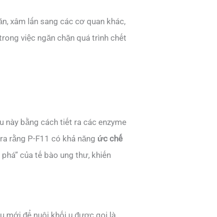
ăn, xâm lấn sang các cơ quan khác,
trong việc ngăn chặn quá trình chết
u này bằng cách tiết ra các enzyme
 ra rằng P-F11 có khả năng
ức chế
 phá” của tế bào ung thư, khiến
 mới để nuôi khối u được gọi là