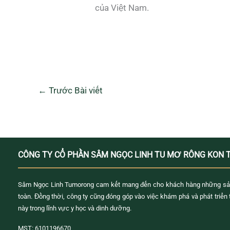
của Việt Nam.
←
Trước Bài viết
CÔNG TY CỔ PHẦN SÂM NGỌC LINH TU MƠ RÔNG KON 
Sâm Ngọc Linh Tumorong cam kết mang đến cho khách hàng những sả
toàn. Đồng thời, công ty cũng đóng góp vào việc khám phá và phát triển
này trong lĩnh vực y học và dinh dưỡng.
MST: 6101196670