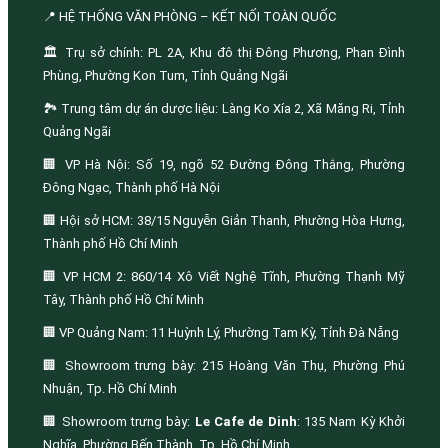
📍 HỆ THỐNG VĂN PHÒNG – KẾT NỐI TOÀN QUỐC
🏛️ Trụ sở chính: PL 2A, Khu đô thị Đông Phương, Phan Đình
Phùng, Phường Kon Tum, Tỉnh Quảng Ngãi
🏞️ Trung tâm dự án dược liệu: Làng Ko Xía 2, Xã Măng Ri, Tỉnh
Quảng Ngãi
🏢 VP Hà Nội: Số 19, ngõ 52 Đường Đông Thắng, Phường
Đông Ngạc, Thành phố Hà Nội
🏢 Hội sở HCM: 38/15 Nguyễn Giản Thanh, Phường Hòa Hưng,
Thành phố Hồ Chí Minh
🏢 VP HCM 2: 860/14 Xô Viết Nghệ Tĩnh, Phường Thạnh Mỹ
Tây, Thành phố Hồ Chí Minh
🏢 VP Quảng Nam: 11 Huỳnh Lý, Phường Tam Kỳ, Tỉnh Đà Nẵng
🏢 Showroom trưng bày: 215 Hoàng Văn Thụ, Phường Phú
Nhuận, Tp. Hồ Chí Minh
🏢 Showroom trưng bày:
Le Cafe de Dinh
: 135 Nam Kỳ Khởi
Nghĩa, Phường Bến Thành, Tp. Hồ Chí Minh