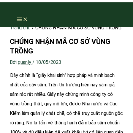
Nhảy
tới
nội
Trang chủ
CHỨNG NHẬN MÃ CƠ SỞ VÙNG TRỒNG
dung
CHỨNG NHẬN MÃ CƠ SỞ VÙNG
TRỒNG
Bởi
quanly
/
18/05/2023
Đây chính là “giấy khai sinh” hợp pháp và minh bạch
nhất của cây sâm. Trên thị trường hiện nay sâm giả,
sâm rác rất nhiều. Giấy này chứng minh công ty có
vùng trồng thật, quy mô lớn, được Nhà nước và Cục
Kiểm lâm quản lý chặt chẽ, có thể truy xuất nguồn gốc
rõ ràng. Nó là tấm vé thông hành đảm bảo sâm chuẩn
100% và đủ điều kiện để xuất khẩu (vì có liên quan đến