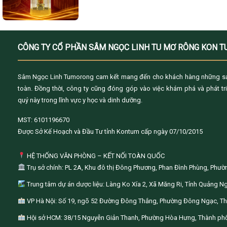
CÔNG TY CỔ PHẦN SÂM NGỌC LINH TU MƠ RÔNG KON 
Sâm Ngọc Linh Tumorong cam kết mang đến cho khách hàng những sả
toàn. Đồng thời, công ty cũng đóng góp vào việc khám phá và phát tr
quý này trong lĩnh vực y học và dinh dưỡng.
MST: 6101196670
Được Sở Kế Hoạch và Đầu Tư tỉnh Kontum cấp ngày 07/10/2015
HỆ THỐNG VĂN PHÒNG – KẾT NỐI TOÀN QUỐC
Trụ sở chính: PL 2A, Khu đô thị Đông Phương, Phan Đình Phùng, Phư
Trung tâm dự án dược liệu: Làng Ko Xía 2, Xã Măng Ri, Tỉnh Quảng Ng
VP Hà Nội: Số 19, ngõ 52 Đường Đông Thắng, Phường Đông Ngạc, Th
Hội sở HCM: 38/15 Nguyễn Giản Thanh, Phường Hòa Hưng, Thành phố