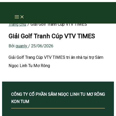
Nhảy
tới
nội
Trang chủ
Giải Golf Tranh Cúp VTV TIMES
dung
Giải Golf Tranh Cúp VTV TIMES
Bởi
quanly
/
25/06/2026
Giải Golf Trang Cúp VTV TIMES tri ân nhà tại trợ Sâm
Ngọc Linh Tu Mơ Rông
CÔNG TY CỔ PHẦN SÂM NGỌC LINH TU MƠ RÔNG
KON TUM