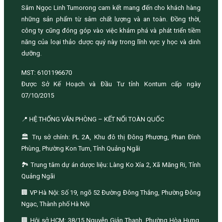
Sâm Ngọc Linh Tumorong cam kết mang đến cho khách hàng
những sản phẩm từ sâm chất lượng và an toàn. Đồng thời,
công ty cũng đóng góp vào việc khám phá và phát triển tiềm
năng của loại thảo dược quý này trong lĩnh vực y học và dinh
dưỡng.
MST: 6101196670
Được Sở Kế Hoạch và Đầu Tư tỉnh Kontum cấp ngày
07/10/2015
📍 HỆ THỐNG VĂN PHÒNG – KẾT NỐI TOÀN QUỐC
🏛️ Trụ sở chính: PL 2A, Khu đô thị Đông Phương, Phan Đình
Phùng, Phường Kon Tum, Tỉnh Quảng Ngãi
🏞️ Trung tâm dự án dược liệu: Làng Ko Xía 2, Xã Măng Ri, Tỉnh
Quảng Ngãi
🏢 VP Hà Nội: Số 19, ngõ 52 Đường Đông Thắng, Phường Đông
Ngạc, Thành phố Hà Nội
🏢 Hội sở HCM: 38/15 Nguyễn Giản Thanh, Phường Hòa Hưng,